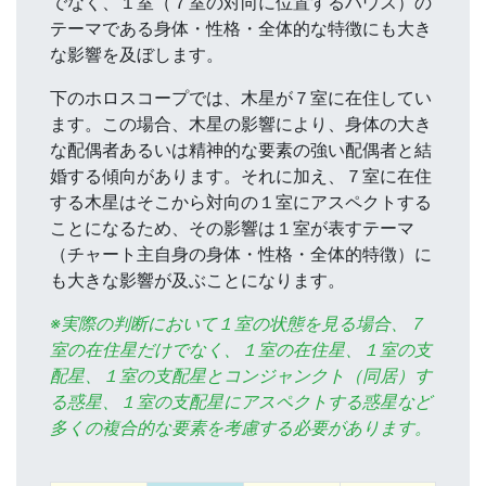
でなく、１室（７室の対向に位置するハウス）の
テーマである身体・性格・全体的な特徴にも大き
な影響を及ぼします。
下のホロスコープでは、木星が７室に在住してい
ます。この場合、木星の影響により、身体の大き
な配偶者あるいは精神的な要素の強い配偶者と結
婚する傾向があります。それに加え、７室に在住
する木星はそこから対向の１室にアスペクトする
ことになるため、その影響は１室が表すテーマ
（チャート主自身の身体・性格・全体的特徴）に
も大きな影響が及ぶことになります。
※実際の判断において１室の状態を見る場合、７
室の在住星だけでなく、１室の在住星、１室の支
配星、１室の支配星とコンジャンクト（同居）す
る惑星、１室の支配星にアスペクトする惑星など
多くの複合的な要素を考慮する必要があります。