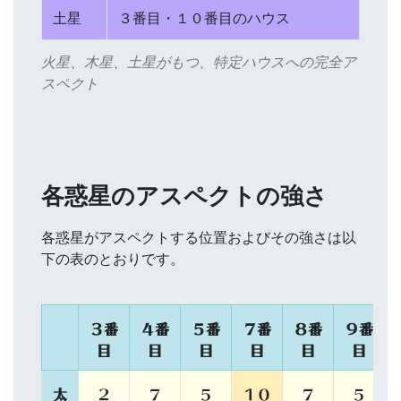
土星
３番目・１０番目のハウス
火星、木星、土星がもつ、特定ハウスへの完全ア
スペクト
各惑星のアスペクトの強さ
各惑星がアスペクトする位置およびその強さは以
下の表のとおりです。
３番
４番
５番
７番
８番
９番
目
目
目
目
目
目
太
２
７
５
１０
７
５