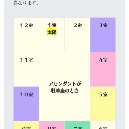
異なります。
１２室
１室
２室
３室
太陽
１１室
４室
アセンダントが
牡羊座のとき
１０室
５室
９室
８室
７室
６室