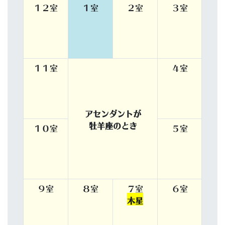
１２室
１室
２室
３室
１１室
４室
アセンダントが
牡羊座のとき
１０室
５室
９室
８室
７室
６室
木星