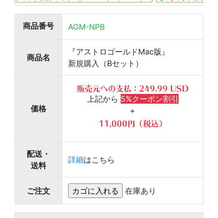
商品
番号
AGM-NPB
『アストロゴールドMac版』
商品名
新規購入（Bセット）
販売元への支払：
249.99 USD
上記から
5%クーポン割引
価格
+
11,000円
（税込）
配送
・
詳細
はこちら
送料
ご注文
在庫あり